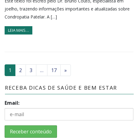
Este texto foi escrito pelo Dr. Bruno Couto, especialista em
joelho, trazendo informações importantes e atualizadas sobre
Condropatia Patelar. A […]
LEIA MAIS…
1
2
3
…
17
»
RECEBA DICAS DE SAÚDE E BEM ESTAR
Email: